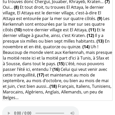
tu trouves donc Chergui, Jouaber, Khrayeb, Kraten…
(7)
Oui…
(8)
Et tout droit, tu trouves El Attaya, le dernier
village, El Attaya est le dernier village, c’est-à-dire El
Attaya est entourée par la mer sur quatre côtés.
(9)
Les
Kerkennah sont entourées par la mer sur ses quatre
côtés
(10)
notre dernier village est El Attaya,
(11)
Et le
dernier village à gauche, ainsi, c’est Kraten.
(12)
Il y a
presque six milles ou bien sept milles habitants.
(13)
En
novembre et en été, quatorze ou quinze.
(14)
Uh !
Beaucoup de monde vient aux Kerkennah, mais presque
la moitié reste ici et la moitié part d’ici à Tunis, à Sfax et
à Sousse, dans tout le pays.
(15)
L’été, nous pouvons
passer l’été ici, entendu ?
(16)
Celui qui veut venir avec
cette tranquillité,
(17)
et maintenant au mois de
septembre, au mois d’octobre, ou bien au mois de mai
et juin, c’est bien aussi…
(18)
Français, Italiens, Tunisiens,
Marocains, Algériens, Anglais, Allemands, un peu de
Belges…