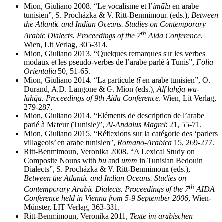
Mion, Giuliano 2008. “Le vocalisme et l’
imāla
en arabe
tunisien”, S. Procházka & V. Ritt-Benmimoun (eds.),
Between
the Atlantic and Indian Oceans. Studies on Contemporary
th
Arabic Dialects. Proceedings of the 7
Aida Conference
.
Wien, Lit Verlag, 305-314.
Mion, Giuliano 2013. “Quelques remarques sur les verbes
modaux et les pseudo-verbes de l’arabe parlé à Tunis”,
Folia
Orientalia
50, 51-65.
Mion, Giuliano 2014. “La particule
tī
en arabe tunisien”, O.
Durand, A.D. Langone & G. Mion (eds.),
Alf lahǧa wa-
lahǧa. Proceedings of 9th Aida Conference
. Wien, Lit Verlag,
279-287.
Mion, Giuliano 2014. “Eléments de description de l’arabe
parlé à Mateur (Tunisie)”,
Al-Andalus Magreb
21, 55-71.
Mion, Giuliano 2015. “Réflexions sur la catégorie des ‘parlers
villageois’ en arabe tunisien”,
Romano-Arabica
15, 269-277.
Ritt-Benmimoun, Veronika 2008. “A Lexical Study on
Composite Nouns with
bū
and
umm
in Tunisian Bedouin
Dialects”, S. Procházka & V. Ritt-Benmimoun (eds.),
Between the Atlantic and Indian Oceans. Studies on
th
Contemporary Arabic Dialects. Proceedings of the 7
AIDA
Conference held in Vienna from 5-9 September 2006
, Wien-
Münster, LIT Verlag, 363-381.
Ritt-Benmimoun, Veronika 2011,
Texte im arabischen