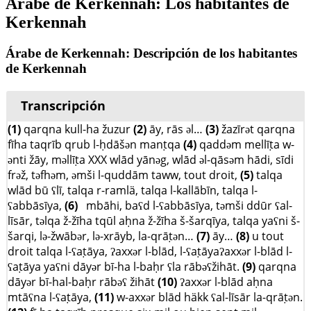
Árabe de Kerkennah: Los habitantes de
Kerkennah
Árabe de Kerkennah: Descripción de los habitantes
de Kerkennah
Transcripción
(1)
qarqna kull-ha žuzur
(2)
āy, rās əl…
(3)
žazīrət qarqna
fīha taqrīb qrub l-ḥdāšən manṭqa
(4)
qaddəm mellīṭa w-
ənti žāy, məllīṭa XXX wlād yānəg, wlād əl-qāsəm hādi, sīdi
frəž, təfhəm, əmši l-quddām taww, tout droit,
(5)
talqa
wlād bū ʕlī, talqa r-ramlä, talqa l-kallābīn, talqa l-
ʕabbāsīya,
(6)
mbāhi, baʕd l-ʕabbāsīya, təmši ddūr ʕal-
līsār, təlqa ž-žīha tqūl aḥna ž-žīha š-šarqīya, talqa yaʕni š-
šarqi, lə-žwābər, lə-xrāyb, la-qrāṭən…
(7)
āy…
(8)
u tout
droit talqa l-ʕaṭāya, ʔaxxər l-blād, l-ʕaṭāyaʔaxxər l-blād l-
ʕaṭāya yaʕni dāyər bī-ha l-baḥr ʕla rābəʕžihāt.
(9)
qarqna
dāyər bī-hal-baḥr rābəʕ žihāt
(10)
ʔaxxər l-blād aḥna
mtāʕna l-ʕaṭāya,
(11)
w-axxər blād häkk ʕal-līsār la-qrāṭən.