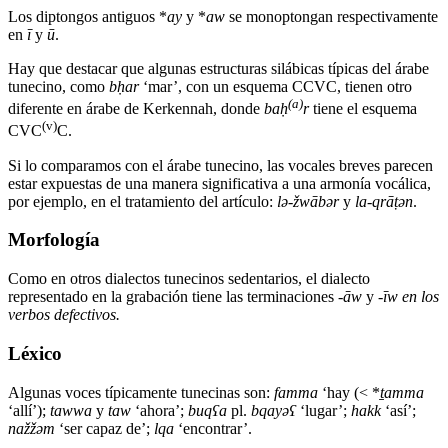
Los diptongos antiguos *
ay
y *
aw
se monoptongan respectivamente
en
ī
y
ū
.
Hay que destacar que algunas estructuras silábicas típicas del árabe
tunecino, como
bḥar
‘mar’, con un esquema CCVC, tienen otro
(a)
diferente en árabe de Kerkennah, donde
baḥ
r
tiene el esquema
(v)
CVC
C.
Si lo comparamos con el árabe tunecino, las vocales breves parecen
estar expuestas de una manera significativa a una armonía vocálica,
por ejemplo, en el tratamiento del artículo:
lə-žwābər
y
la-qrāṭən
.
Morfología
Como en otros dialectos tunecinos sedentarios, el dialecto
representado en la grabación tiene las terminaciones
-āw
y
-īw en los
verbos defectivos.
Léxico
Algunas voces típicamente tunecinas son:
famma
‘hay (< *
ṯamma
‘allí’);
tawwa
y
taw
‘ahora’;
buqʕa
pl.
bqayəʕ
‘lugar’;
hakk
‘así’;
nažžəm
‘ser capaz de’;
lqa
‘encontrar’.