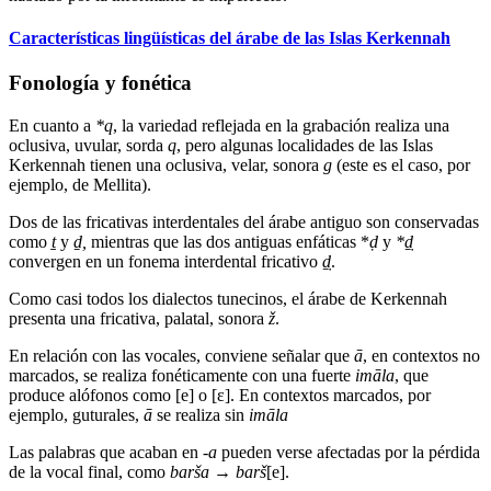
Características lingüísticas del árabe de las Islas Kerkennah
Fonología y fonética
En cuanto a
*q
, la variedad reflejada en la grabación realiza una
oclusiva, uvular, sorda
q
, pero algunas localidades de las Islas
Kerkennah tienen una oclusiva, velar, sonora
g
(este es el caso, por
ejemplo, de Mellita).
Dos de las fricativas interdentales del árabe antiguo son conservadas
como
ṯ
y
ḏ
,
mientras que las dos antiguas enfáticas *
ḍ
y
*ḏ̣
convergen en un fonema interdental fricativo
ḏ̣
.
Como casi todos los dialectos tunecinos, el árabe de Kerkennah
presenta una fricativa, palatal, sonora
ž
.
En relación con las vocales, conviene señalar que
ā
, en contextos no
marcados, se realiza fonéticamente con una fuerte
imāla
, que
produce alófonos como [e] o [ε]. En contextos marcados, por
ejemplo, guturales,
ā
se realiza sin
imāla
Las palabras que acaban en
-a
pueden verse afectadas por la pérdida
de la vocal final, como
barša
→
barš
[e].