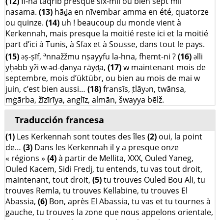
(12)
fī-ha taqrīb presque six-mil ou bien sept mil
nasama.
(13)
hāḏa en nīvembar amma en été, quatorze
ou quinze.
(14)
uh ! beaucoup du monde vient à
Kerkennah, mais presque la moitié reste ici et la moitié
part d’ici à Tunis, à Sfax et à Sousse, dans tout le pays.
ə
(15)
əṣ-ṣīf,
nnažžmu nṣayyfu la-hna, fhemt-ni ?
(16)
əlli
yḥəbb yži w-əd-ḍənya rāyḏ̣a,
(17)
w maintenant mois de
septembre, mois d’ūktūbr, ou bien au mois de mai w
juin, c’est bien aussi…
(18)
fransīs, ṭlāyən, twānsa,
mġārba, žīzīrīya, anglīz, almān, šwayya bēlž.
Traducción francesa
(1)
Les Kerkennah sont toutes des îles
(2)
oui, la point
de…
(3)
Dans les Kerkennah il y a presque onze
« régions »
(4)
à partir de Mellita, XXX, Ouled Yaneg,
Ouled Kacem, Sidi Fredj, tu entends, tu vas tout droit,
maintenant, tout droit,
(5)
tu trouves Ouled Bou Ali, tu
trouves Remla, tu trouves Kellabine, tu trouves El
Abassia,
(6)
Bon, après El Abassia, tu vas et tu tournes à
gauche, tu trouves la zone que nous appelons orientale,