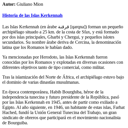
Autor:
Giuliano Mion
Historia de las Islas Kerkennah
Las Islas Kerkennah (en árabe قرقنة [qarqna]) forman un pequeño
archipiélago situado a 25 km. de la costa de Sfax, y está formado
por dos islas principales, Gharbi y Chergui, y pequeños islotes
secundarios. Su nombre árabe deriva de Cercina, la denominación
latina que los Romanos le habían dado.
Ya mencionadas por Herodoto, las Islas Kerkennah fueron
conocidas por los Romanos y explotadas en diversas ocasiones con
diferentes objetivos tanto de tipo comercial, como militar.
Tras la islamización del Norte de África, el archipiélago estuvo bajo
el dominio de varias dinastías musulmanas.
En época contemporánea, Habib Bourghiba, héroe de la
independencia tunecina y futuro presidente de la República, pasó
por las Islas Kerkennah en 1945, antes de partir como exiliado a
Egipto. Al año siguiente, en 1946, un habitante de estas islas, Farhat
Hached, fundó la Unión General Tunecina del Trabajo, un gran
sindicato de obreros que participará en el movimiento nacionalista
de Bourguiba.