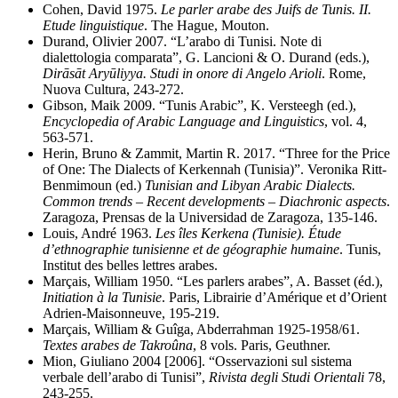
Cohen, David 1975.
Le parler arabe des Juifs de Tunis. II.
Etude linguistique
. The Hague, Mouton.
Durand, Olivier 2007. “L’arabo di Tunisi. Note di
dialettologia comparata”, G. Lancioni & O. Durand (eds.),
Dirāsāt Aryūliyya. Studi in onore di Angelo Arioli
. Rome,
Nuova Cultura, 243-272.
Gibson, Maik 2009. “Tunis Arabic”, K. Versteegh (ed.),
Encyclopedia of Arabic Language and Linguistics
, vol. 4,
563-571.
Herin, Bruno & Zammit, Martin R. 2017. “Three for the Price
of One: The Dialects of Kerkennah (Tunisia)”. Veronika Ritt-
Benmimoun (ed.)
Tunisian and Libyan Arabic Dialects.
Common trends – Recent developments – Diachronic aspects
.
Zaragoza, Prensas de la Universidad de Zaragoza, 135-146.
Louis, André 1963.
Les îles Kerkena (Tunisie). Étude
d’ethnographie tunisienne et de géographie humaine
. Tunis,
Institut des belles lettres arabes.
Marçais, William 1950. “Les parlers arabes”, A. Basset (éd.),
Initiation à la Tunisie
. Paris, Librairie d’Amérique et d’Orient
Adrien-Maisonneuve, 195-219.
Marçais, William & Guîga, Abderrahman 1925-1958/61.
Textes arabes de Takroûna
, 8 vols. Paris, Geuthner.
Mion, Giuliano 2004 [2006]. “Osservazioni sul sistema
verbale dell’arabo di Tunisi”,
Rivista degli Studi Orientali
78,
243-255.