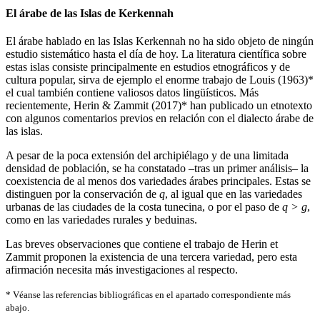
El árabe de las Islas de Kerkennah
El árabe hablado en las Islas Kerkennah no ha sido objeto de ningún
estudio sistemático hasta el día de hoy. La literatura científica sobre
estas islas consiste principalmente en estudios etnográficos y de
cultura popular, sirva de ejemplo el enorme trabajo de Louis (1963)*
el cual también contiene valiosos datos lingüísticos. Más
recientemente, Herin & Zammit (2017)* han publicado un etnotexto
con algunos comentarios previos en relación con el dialecto árabe de
las islas.
A pesar de la poca extensión del archipiélago y de una limitada
densidad de población, se ha constatado –tras un primer análisis– la
coexistencia de al menos dos variedades árabes principales. Estas se
distinguen por la conservación de
q
, al igual que en las variedades
urbanas de las ciudades de la costa tunecina, o por el paso de
q > g
,
como en las variedades rurales y beduinas.
Las breves observaciones que contiene el trabajo de Herin et
Zammit proponen la existencia de una tercera variedad, pero esta
afirmación necesita más investigaciones al respecto.
* Véanse las referencias bibliográficas en el apartado correspondiente más
abajo.