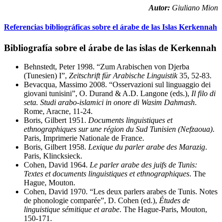
Autor:
Giuliano Mion
Referencias bibliográficas sobre el árabe de las Islas Kerkennah
Bibliografía sobre el árabe de las islas de Kerkennah
Behnstedt, Peter 1998. “Zum Arabischen von Djerba
(Tunesien) I”,
Zeitschrift für Arabische Linguistik
35, 52-83.
Bevacqua, Massimo 2008. “Osservazioni sul linguaggio dei
giovani tunisini”, O. Durand & A.D. Langone (eds.),
Il filo di
seta. Studi arabo-islamici in onore di Wasim Dahmash
.
Rome, Aracne, 11-24.
Boris, Gilbert 1951.
Documents linguistiques et
ethnographiques sur une région du Sud Tunisien (Nefzaoua)
.
Paris, Imprimerie Nationale de France.
Boris, Gilbert 1958.
Lexique du parler arabe des Marazig
.
Paris, Klincksieck.
Cohen, David 1964.
Le parler arabe des juifs de Tunis:
Textes et documents linguistiques et ethnographiques
. The
Hague, Mouton.
Cohen, David 1970. “Les deux parlers arabes de Tunis. Notes
de phonologie comparée”, D. Cohen (ed.),
Études de
linguistique sémitique et arabe
. The Hague-Paris, Mouton,
150-171.