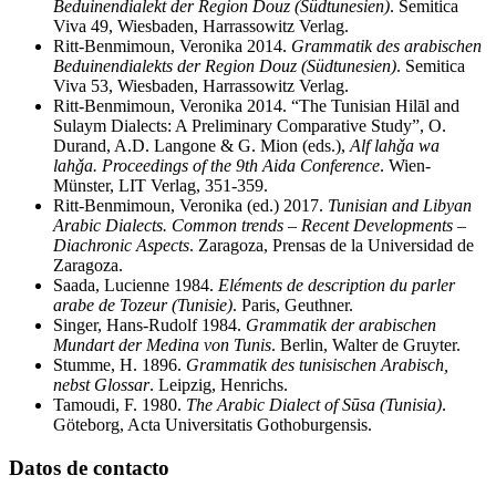
Beduinendialekt der Region Douz (Südtunesien)
. Semitica
Viva 49, Wiesbaden, Harrassowitz Verlag.
Ritt-Benmimoun, Veronika 2014.
Grammatik des arabischen
Beduinendialekts der Region Douz (Südtunesien)
. Semitica
Viva 53, Wiesbaden, Harrassowitz Verlag.
Ritt-Benmimoun, Veronika 2014. “The Tunisian Hilāl and
Sulaym Dialects: A Preliminary Comparative Study”, O.
Durand, A.D. Langone & G. Mion (eds.),
Alf lahǧa wa
lahǧa.
Proceedings of the 9th Aida Conference
. Wien-
Münster, LIT Verlag, 351-359.
Ritt-Benmimoun, Veronika (ed.) 2017.
Tunisian and Libyan
Arabic Dialects.
Common trends – Recent Developments –
Diachronic Aspects
. Zaragoza, Prensas de la Universidad de
Zaragoza.
Saada, Lucienne 1984.
Eléments de description du parler
arabe de Tozeur (Tunisie)
. Paris, Geuthner.
Singer, Hans-Rudolf 1984.
Grammatik der arabischen
Mundart der Medina von Tunis
. Berlin, Walter de Gruyter.
Stumme, H. 1896.
Grammatik des tunisischen Arabisch,
nebst Glossar
. Leipzig, Henrichs.
Tamoudi, F. 1980.
The Arabic Dialect of Sūsa (Tunisia)
.
Göteborg, Acta Universitatis Gothoburgensis.
Datos de contacto