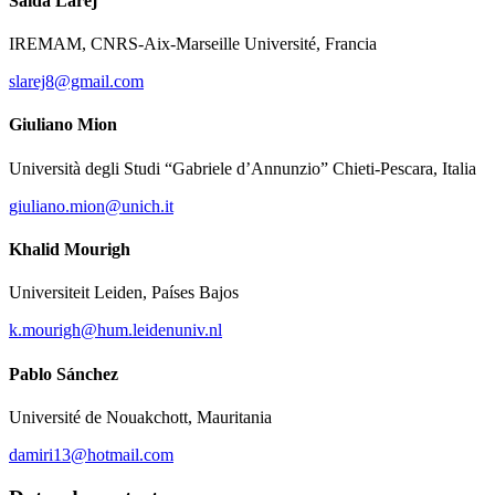
Saida Larej
IREMAM, CNRS-Aix-Marseille Université, Francia
slarej8@gmail.com
Giuliano Mion
Università degli Studi “Gabriele d’Annunzio” Chieti-Pescara, Italia
giuliano.mion@unich.it
Khalid Mourigh
Universiteit Leiden, Países Bajos
k.mourigh@hum.leidenuniv.nl
Pablo Sánchez
Université de Nouakchott, Mauritania
damiri13@hotmail.com