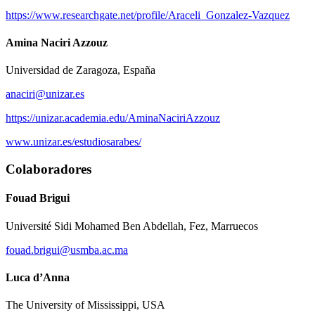
https://www.researchgate.net/profile/Araceli_Gonzalez-Vazquez
Amina Naciri Azzouz
Universidad de Zaragoza, España
anaciri@unizar.es
https://unizar.academia.edu/AminaNaciriAzzouz
www.unizar.es/estudiosarabes/
Colaboradores
Fouad Brigui
Université Sidi Mohamed Ben Abdellah, Fez, Marruecos
fouad.brigui@usmba.ac.ma
Luca d’Anna
The University of Mississippi, USA