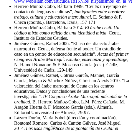
www.webislam.com/articulos/18157/los_hispanismos_en_la_va
Herrero Muñoz-Cobo, Bárbara 1999. “Ceuta: un ejemplo de
contacto de lenguas y culturas”,
Inmigrantes entre nosotros:
trabajo, cultura y educación intercultural
, E. Soriano & F.
Checa (coords.). Barcelona, Icaria, 157-171.
Herrero Muñoz-Cobo, Bárbara 2014.
El árabe ceutí. Un
código mixto como reflejo de una identidad mixta
. Ceuta,
Instituto de Estudios Ceutíes.
Jiménez Gámez, Rafael 2006. “El uso del dialecto árabe
marroquí en Ceuta, defensa frente al poder. Un estudio de
caso en un centro de educación secundaria”,
Actas del primer
Congreso Árabe Marroquí: estudio, enseñanza y aprendizaje
,
N. Hamdi Nouaouri & F. Moscoso García (eds.). Cádiz,
Universidad de Cádiz, 129-149.
Jiménez Gámez, Rafael, Cotrina García, Manuel, García
García, Mayka & Sánchez Núñez, Christian Alexis 2010. “La
valoración del árabe marroquí de Ceuta en los centros
educativos. Datos y conclusiones de una reciente
investigación”.
IV Congreso Árabe Marroquí: más allá de la
oralidad
, B. Herrero Muñoz-Cobo, L.M. Pérez Cañada, M.
Aragón Huerta & F. Moscoso García (eds.). Almería,
Editorial Universidad de Almería, 79-97.
Lázaro Durán, María Isabel (dirección y coordinación),
Rontomé Romero, Carlos & Cantón Gálvez, José Miguel
2014.
Los usos lingüísticos de la población de Ceuta: el