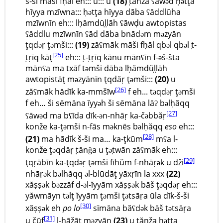
š-ši māši fḥāl eh::: u::: u
(18)
ṭănža ʕāwəd ḥətţa
hĭyya mzīwna::: ḥətţa hĭyya dāba ʕăddlūha
mzīwnīn eh::: lḥămdŭḷḷāh ʕāwḍu awtopistas
ʕăddlu mzīwnīn ʕād dāba bnādəm məzyān
ţqdəṛ ţəmši:::
(19)
zăʕmāk māši fḥāl qbəl qbəl ṭ-
[25]
ṭṛīq kāţ
eh::: ṭ-ṭṛīq kānu mānʕīn f-əš-šta
mānʕa ma txāf təmši dāba lḥămdŭḷḷāh
awtopistāţ məzyānīn ţqdăṛ ţəmši:::
(20)
u
[26]
zăʕmāk hādīk ka-mmšīw
f eh... təqdəṛ ţəmši
f eh… ši sēmāna ĭyyəh ši sēmāna lāʔ bəlḥăqq
[27]
ʕāwəd ma bʕīda dīk-ən-nhāṛ ka-čəbbăṛ
konže ka-ţəmši n-fās məknēs bəlḥăqq
eso
eh:::
[28]
(21)
ma hādīk š-ši ma… ka-ţkūm
mʕa l-
konže ţəqdăṛ ṭănǧa u ţəṭwān zăʕmāk eh:::
[29]
ţqṛābīn ka-ţqdəṛ ţəmši fīhŭm f-nhāṛək u dži
nhāṛək bəlhăqq ǝl-blūdāţ yāxṛīn la xxx
(22)
xăṣṣək bəzzāf d-əl-ĭyyām xăṣṣək bāš ţəqdəṛ eh:::
yăwmāyn tǝlţ ĭyyām ţəmši ţətsāṛa ūla dīk-š-ši
[30]
xăṣṣək eh
po lo
sīmāna băʕdək bāš tətsāṛa
[31]
u čūf
l-ḥāžāt məzyān
(23)
u ṭănža ḥətţa