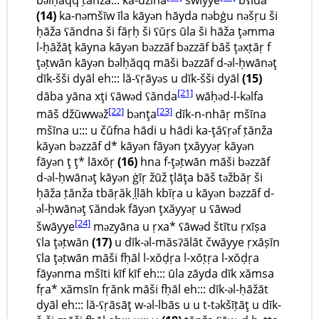
bəlḥăqq ṭănža::: ka-džīna
šwĭyye
bʕīda
(14)
ka-nəmšīw īla kāyən hāyda nəbġu nəšṛu ši
ḥāža ʕăndna ši făṛḥ ši ʕŭṛs ūla ši hāža ţəmma
l-ḥāžāţ kāyna kāyən bəzzāf bəzzāf bāš ţəxṭāṛ f
ţəṭwān kāyən bəlḥăqq māši bəzzāf d-əl-ḥwānəţ
dīk-šši dyāl eh::: lă-ʕṛāyəs u dīk-šši dyāl
(15)
[21]
dāba yāna xţi ʕāwəd ʕănda
wāḥəd-l-kǝlfa
[22]
[23]
māš džŭwwəž
bənţa
dīk-n-nhāṛ mšīna
mšīna u::: u čŭfna hādi u hādi ka-ţăʕṛəf ṭănža
kāyən bəzzāf d* kāyən fāyən ţxăyyəṛ kāyən
fāyən ţ ţ* lāxŏṛ
(16)
hna f-ţəṭwān māši bəzzāf
d-əl-ḥwānəţ kāyən ġīṛ žūž ţlāţa bāš təžbăṛ ši
ḥāža ṭănža tbāṛăk ḷḷāh kbīṛa u kāyən bəzzāf d-
əl-ḥwānəţ ʕăndək fāyən ţxăyyəṛ u ʕāwəd
[24]
šwāyye
məzyāna u ṛxa* ʕāwǝd štītu ṛxīṣa
ʕla ţəṭwān
(17)
u dīk-əl-măsʔālāt čwāyye ṛxāṣīn
ʕla ţəṭwān māši fḥāl l-xŏḍṛa l-xŏṭṛa l-xŏḍṛa
fāyənma mšīti kīf kīf eh::: ūla zāyda dīk xămsa
fṛa* xămsīn fṛănk māši fḥāl eh::: dīk-əl-ḥāžāt
dyāl eh::: lă-ʕṛāsāţ w-əl-lbās u u t-təkšīṭāţ u dīk-