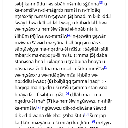
[3]
səbţ ka-nnūḍu f-əṣ-ṣbāḥ nʕəmlu šġŭnna
u
ka-nəmšīw n-əl-măġṛəb nəmši n n-fnīdăq
nţsăxxăṛ nəmši n-ţəṭwān
(3)
bnādəm k-ībəddəl
šwāy l-hwa k-ībəddəl l-wəqţ u k-ībəddəl l-hwa
wə-nţsăxxṛu nəmšīw ʕănd əl-ḥbāb nṭəllu
[4]
ʕlīhŭm
(4)
īwa wə-mmšīw
n-ţəṭwān ţəṭwān
mzīwna ʕāwəd məzyāna bəlḥăqq ən-nās s-
săbţāwĭyya ma-nqədṛu-ši nʕīšu::: šāyllāh sīdi
mbāṛək ma-nqǝdṛu-ši nʕīšu ţəmma
(5)
dāba
stānəsna hna lli xlāqna u ţṛăbbīna hnāya u
[5]
nāsna wə-ždūdna ma nqədṛu-ši ka-mmšīw
wə-nţsăxxṛu wə-ntlāqāw mʕa l-ḥbāb wə-
nbəddlu l-wăqţ
(6)
bǝlḥăqq ţəmma lḥāq* əl-
ḥāqīqa ma nqǝdṛu-ši nʕīšu ţəmma stānəsna
[6]
hnāya fə::: f-səbţa ṛ-ṛižāḷ
ḍ ḷḷāh ma::: ma
nqədṛu-ši ma*
(7)
ka-nəmšīw ngŭwwzu n-nhāṛ
[7]
ka-mmšīw
ngŭwwzu dīk-ǝd-dīwāna ʕāwəd
[8]
dīk-ǝd-dīwāna dīk eh::: ṣʕība štītu
ši mṛāṛi
[9]
ka-ţkūn məzyāna u ši mṛāṛi ka-ţkūm
mzĭyyṛa