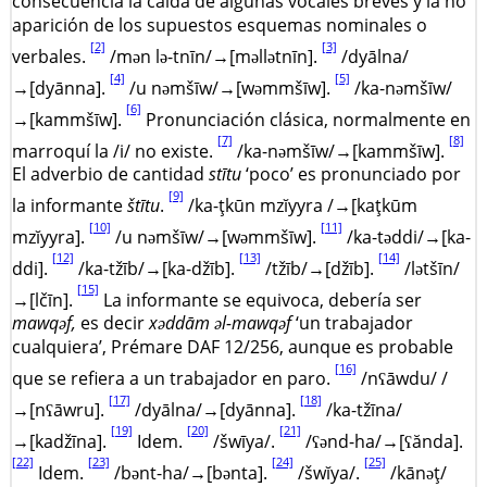
consecuencia la caída de algunas vocales breves y la no
aparición de los supuestos esquemas nominales o
[2]
[3]
verbales.
/mən lə-tnīn/→[məllətnīn].
/dyālna/
[4]
[5]
→[dyānna].
/u nəmšīw/→[wəmmšīw].
/ka-nəmšīw/
[6]
→[kammšīw].
Pronunciación clásica, normalmente en
[7]
[8]
marroquí la /i/ no existe.
/ka-nəmšīw/→[kammšīw].
El adverbio de cantidad
stītu
‘poco’ es pronunciado por
[9]
la informante
štītu
.
/ka-ţkūn mzĭyyra /→[kaţkūm
[10]
[11]
mzĭyyra].
/u nəmšīw/→[wəmmšīw].
/ka-təddi/→[ka-
[12]
[13]
[14]
ddi].
/ka-tžīb/→[ka-džīb].
/tžīb/→[džīb].
/lətšīn/
[15]
→[lčīn].
La informante se equivoca, debería ser
mawqəf,
es decir
xəddām əl-mawqəf
‘un trabajador
cualquiera’, Prémare DAF 12/256, aunque es probable
[16]
que se refiera a un trabajador en paro.
/nʕāwdu/ /
[17]
[18]
→[nʕāwru].
/dyālna/→[dyānna].
/ka-tžīna/
[19]
[20]
[21]
→[kadžīna].
Idem.
/šwīya/.
/ʕənd-ha/→[ʕănda].
[22]
[23]
[24]
[25]
Idem.
/bənt-ha/→[bənta].
/šwĭya/.
/kānəţ/