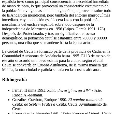
española tuvo como principal consecuencia la necesidad inmediata
de mano de obra, lo que provocará un considerable crecimiento de
la población civil gracias a una inmigración que provenía sobre todo
de la Andalucía meridional, pero también del entorno marroquí más
inmediato, cuya población establecerá lazos con la población
musulmana del enclave español, sobre todo después de la
independencia de Marruecos en 1956 (López García 1991: 178).
Después del Protectorado, y tras un significativo retroceso
demográfico, la población ceutí se estabiliza entre 70000 y 80000
personas, una cifra que se mantiene hasta la época actual.
La ciudad de Ceuta ha formado parte de la provincia de Cádiz en la
Comunidad Autónoma de Andalucía hasta 1995. El 13 de marzo de
ese año se acordó un nuevo estatus para la ciudad según el cual
Ceuta se convertía en Ciudad Autónoma, de la misma manera que
Melilla, la otra ciudad española situada en las costas africanas.
Bibliografía
e
Farhat, Halima 1993.
Sabta des origines au XIV
siècle
.
Rabat, Al-Manahil.
Gozalbes Cravioto, Enrique 1990.
El nombre romano de
Ceuta: de Septem Frates a Ceuta
. Ceuta, Ayuntamiento de
Ceuta.
López García, Bernabé 1991. “Entre Europe et Orient : Ceuta