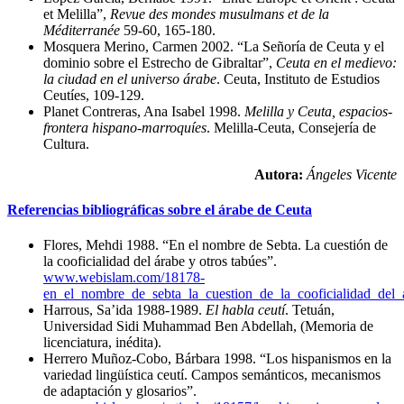
et Melilla”,
Revue des mondes musulmans et de la
Méditerranée
59-60, 165-180.
Mosquera Merino, Carmen 2002. “La Señoría de Ceuta y el
dominio sobre el Estrecho de Gibraltar”,
Ceuta en el medievo:
la ciudad en el universo árabe
. Ceuta, Instituto de Estudios
Ceutíes, 109-129.
Planet Contreras, Ana Isabel 1998.
Melilla y Ceuta, espacios-
frontera hispano-marroquíes
. Melilla-Ceuta, Consejería de
Cultura.
Autora:
Ángeles Vicente
Referencias bibliográficas sobre el árabe de Ceuta
Flores, Mehdi 1988. “En el nombre de Sebta. La cuestión de
la cooficialidad del árabe y otros tabúes”.
www.webislam.com/18178-
en_el_nombre_de_sebta_la_cuestion_de_la_cooficialidad_del_
Harrous, Sa’ida 1988-1989.
El habla ceutí
. Tetuán,
Universidad Sidi Muhammad Ben Abdellah, (Memoria de
licenciatura, inédita).
Herrero Muñoz-Cobo, Bárbara 1998. “Los hispanismos en la
variedad lingüística ceutí. Campos semánticos, mecanismos
de adaptación y glosarios”.