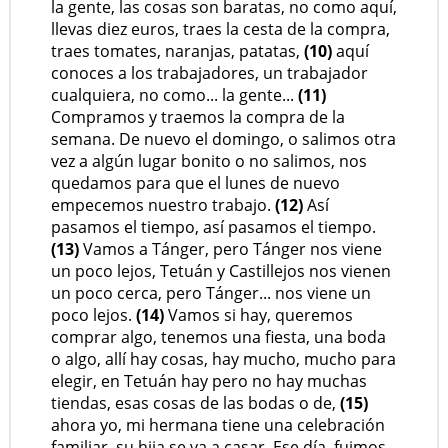
la gente, las cosas son baratas, no como aquí,
llevas diez euros, traes la cesta de la compra,
traes tomates, naranjas, patatas,
(10)
aquí
conoces a los trabajadores, un trabajador
cualquiera, no como... la gente...
(11)
Compramos y traemos la compra de la
semana. De nuevo el domingo, o salimos otra
vez a algún lugar bonito o no salimos, nos
quedamos para que el lunes de nuevo
empecemos nuestro trabajo.
(12)
Así
pasamos el tiempo, así pasamos el tiempo.
(13)
Vamos a Tánger, pero Tánger nos viene
un poco lejos, Tetuán y Castillejos nos vienen
un poco cerca, pero Tánger... nos viene un
poco lejos.
(14)
Vamos si hay, queremos
comprar algo, tenemos una fiesta, una boda
o algo, allí hay cosas, hay mucho, mucho para
elegir, en Tetuán hay pero no hay muchas
tiendas, esas cosas de las bodas o de,
(15)
ahora yo, mi hermana tiene una celebración
familiar, su hija se va a casar. Ese día, fuimos,