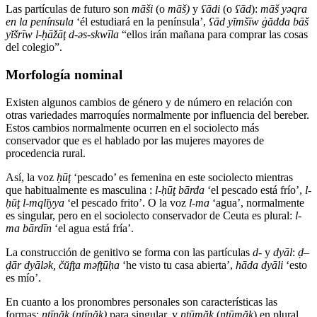
Las partículas de futuro son
māši
(o
māš)
y
ʕ
ādi
(o
ʕ
ād
):
māš yəqra
en la península
‘él estudiará en la península’,
ʕ
ād y
ĭ
mšīw ġădda bāš
y
ĭ
šrīw l-
ḥ
āžāţ d-əs-skwīla
“ellos irán mañana para comprar las cosas
del colegio”.
Morfología nominal
Existen algunos cambios de género y de número en relación con
otras variedades marroquíes normalmente por influencia del bereber.
Estos cambios normalmente ocurren en el sociolecto más
conservador que es el hablado por las mujeres mayores de
procedencia rural.
Así, la voz
ḥūţ
‘pescado’ es femenina en este sociolecto mientras
que habitualmente es masculina :
l-
ḥūţ bārda
‘el pescado está frío’,
l-
ḥūţ l-mql
ĭ
yya
‘el pescado frito’. O la voz
l-ma
‘agua’, normalmente
es singular, pero en el sociolecto conservador de Ceuta es plural:
l-
ma bārdīn
‘el agua está fría’.
La construcción de genitivo se forma con las partículas
d-
y
dyāl
:
ḍ
–
ḍ
ār dyālək, č
ŭ
fţa məfţū
ḥ
a
‘he visto tu casa abierta’,
hāda dyāli
‘esto
es mío’.
En cuanto a los pronombres personales son características las
formas:
nţīnăk
(
nţīnăḵ)
para singular, y
nţūmăk
(
nţūmăḵ
) en plural,