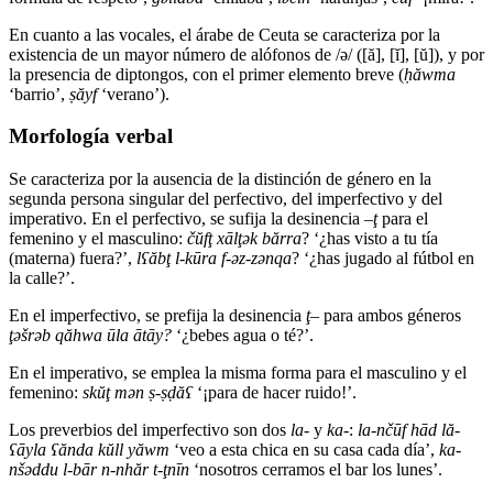
En cuanto a las vocales, el árabe de Ceuta se caracteriza por la
existencia de un mayor número de alófonos de /ə/ ([ă], [ĭ], [ŭ]), y por
la presencia de diptongos, con el primer elemento breve (
ḥ
ă
wma
‘barrio’,
ṣ
ă
yf
‘verano’).
Morfología verbal
Se caracteriza por la ausencia de la distinción de género en la
segunda persona singular del perfectivo, del imperfectivo y del
imperativo. En el perfectivo, se sufija la desinencia
–
ţ
para el
femenino y el masculino:
čŭf
ţ
xāl
ţ
ək
bărra
? ‘¿has visto a tu tía
(materna) fuera?’,
l
ʕ
ă
b
ţ
l-kūra f-
ə
z-z
ə
nqa
? ‘¿has jugado al fútbol en
la calle?’.
En el imperfectivo, se prefija la desinencia
ţ
– para ambos géneros
ţ
ə
šr
əb q
ă
hwa ūla
ātāy?
‘¿bebes agua o té?’.
En el imperativo, se emplea la misma forma para el masculino y el
femenino:
sk
ŭ
ţ
m
ə
n
ṣ-ṣ
ḍ
ă
ʕ
‘¡para de hacer ruido!’.
Los preverbios del imperfectivo son dos
la-
y
ka
-:
la-nčūf hād lă-
ʕ
āyla
ʕ
ănda k
ŭ
ll yăwm
‘veo a esta chica en su casa cada día’,
ka-
nšəddu l-bār n-nhăr t-ţnīn
‘nosotros cerramos el bar los lunes’.