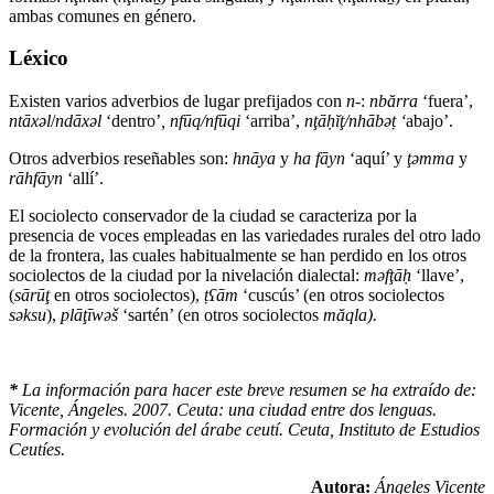
ambas comunes en género.
Léxico
Existen varios adverbios de lugar prefijados con
n
-:
nbărra
‘fuera’,
ntāxəl
/
ndāxəl
‘dentro’
, nfūq/nfūqi
‘arriba’,
nţā
ḥ
ĭ
ţ/nhābə
ṭ
‘
abajo’.
Otros adverbios reseñables son:
hnāya
y
ha fāyn
‘aquí’ y
ţəmma
y
rāhfāyn
‘allí’.
El sociolecto conservador de la ciudad se caracteriza por la
presencia de voces empleadas en las variedades rurales del otro lado
de la frontera, las cuales habitualmente se han perdido en los otros
sociolectos de la ciudad por la nivelación dialectal:
məfţā
ḥ
‘llave’,
(
sārūţ
en otros sociolectos),
ṭ
ʕ
ām
‘cuscús’ (en otros sociolectos
səksu
),
plāţīwəš
‘sartén’ (en otros sociolectos
măqla).
*
La información para hacer este breve resumen se ha extraído de:
Vicente, Ángeles. 2007. Ceuta: una ciudad entre dos lenguas.
Formación y evolución del árabe ceutí. Ceuta, Instituto de Estudios
Ceutíes.
Autora:
Ángeles Vicente