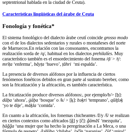
septentrional hablada en la ciudad de Ceuta).
Características lingüísticas del árabe de Ceuta
Fonología y fonética*
El sistema fonológico del dialecto árabe ceutí coincide
grosso modo
con el de los dialectos sedentarios y rurales o montañeses del norte
de Marruecos.En relación con las consonantes, encontramos la
realización sorda de /q/, habitual en los dialectos
prehilalíes
. Muy
característico también es el ensordecimiento del fonema /ḍ/ > /ṭ/:
mr
ī
ṭ
a
‘enferma’,
băyṭa
‘huevo’,
ṭăhri
‘mi espalda’.
La presencia de diversos alófonos por la influencia de ciertos
fenómenos fonéticos debidos en gran parte al sustrato bereber, como
son la fricatización y la africación, es también característica.
La fricatización produce diversos alófonos:, por ejemplo/b/> [ḇ]:
dā
ḇ
a
‘ahora’,
ġ
āḇ
a
‘bosque’ o /k/ > [ḵ]:
b
əḵ
ri ‘
temprano’,
q
ŭ
lţl
əḵ
‘yo te dije’,
mă
ḵ
la
‘comida’.
En cuanto a la africación, los fonemas chicheantes /ž/y /š/ se realizan
en ciertos contextos como africados [ǧ] y [č]:
ǧ
āmă
ʕ
‘
mezquita’,
ḥā
ǧǧ
a
‘una mujer que ha hecho la peregrinación a La Meca, o una
fórmula de respeto’,
ǧə
llāba ‘
chilaba’,
l
əčīn
‘naranjas’,
čūf
‘¡mira!’.