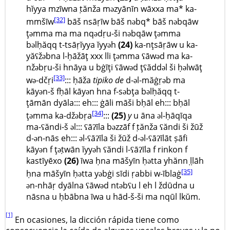
hĭyya mzīwna ṭănža məzyānīn wāxxa ma* ka-
[32]
mmšīw
bāš nsāṛīw bāš nəbq* bāš nəbqāw
ţəmma ma ma nqədṛu-ši nəbqāw ţəmma
bəlḥăqq t-tsāṛĭyya ĭyyəh
(24)
ka-nţsāṛāw u ka-
yăʕžəbna l-ḥāžāţ xxx lli ţəmma ʕāwəd ma ka-
nžəbṛu-ši hnāya u bġīţi ʕāwəd ţʕăddəl ši ḥəlwāţ
[33]
wə-dčṛi
::: ḥāža
tipiko de
d-əl-măġṛəb ma
kāyən-š fḥāl kāyən hna f-səbţa bəlḥăqq t-
ţāmān dyāla::: eh::: ġāli māši bḥāl eh::: bḥāl
[34]
ţəmma ka-džəbṛa
:::
(25)
y
u āna əl-ḥāqīqa
ma-ʕăndi-š əl::: ʕāʔīla bəzzāf f ṭănža ʕăndi ši žūž
d-ən-nās eh::: əl-ʕāʔīla ši žūž d-əl-ʕāʔīlāt ṣāfi
kāyən f ţəṭwān ĭyyəh ʕăndi l-ʕāʔīla f rinkon f
kastīyēxo
(26)
īwa ḥna māšyīn ḥətta yhănn ḷḷāh
[35]
ḥna māšyīn ḥətta yəbġi sīdi ṛabbi w-īblaġ
ən-nhāṛ dyālna ʕāwəd ntəbʕu l eh l ždūdna u
nāsna u ḥbābna īwa u hād-š-ši ma nqūl lkŭm.
[1]
En ocasiones, la dicción rápida tiene como