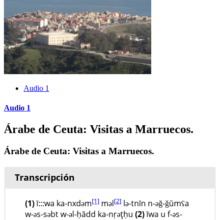
Audio 1
Audio 1
Árabe de Ceuta: Visitas a Marruecos.
Árabe de Ceuta: Visitas a Marruecos.
Transcripción
[1]
[2]
(1)
ī:::wa ka-nxdəm
məl
lə-tnīn n-əǧ-ǧŭmʕa
w-əs-səbt w-əl-ḥădd ka-nṛəţḥu
(2)
īwa u f-ǝs-