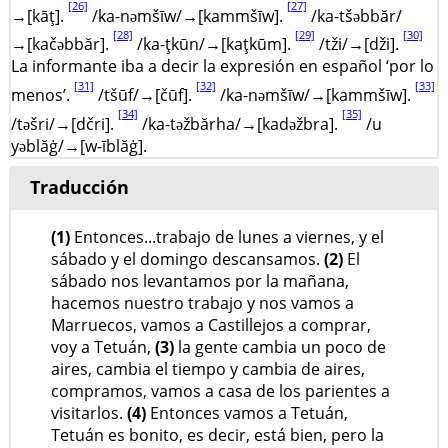
[26]
[27]
→[kāţ].
/ka-nəmšīw/→[kammšīw].
/ka-tšəbbăr/
[28]
[29]
[30]
→[kačəbbăr].
/ka-ţkūn/→[kaţkūm].
/tži/→[dži].
La informante iba a decir la expresión en español ‘por lo
[31]
[32]
[33]
menos’.
/tšūf/→[čūf].
/ka-nəmšīw/→[kammšīw].
[34]
[35]
/təšri/→[dčri].
/ka-təžbărha/→[kadəžbra].
/u
yəblăġ/→[w-īblăġ].
Traducción
(1)
Entonces...trabajo de lunes a viernes, y el
sábado y el domingo descansamos.
(2)
El
sábado nos levantamos por la mañana,
hacemos nuestro trabajo y nos vamos a
Marruecos, vamos a Castillejos a comprar,
voy a Tetuán,
(3)
la gente cambia un poco de
aires, cambia el tiempo y cambia de aires,
compramos, vamos a casa de los parientes a
visitarlos.
(4)
Entonces vamos a Tetuán,
Tetuán es bonito, es decir, está bien, pero la