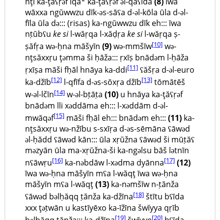
nţi ka-ţăʕṛəf lqa* ka-ţăʕṛəf əl-qāʕida
(8)
īwa
wāxxa ngŭwwzu dīk-əs-sāʕa d-əl-kōla ūla d-əl-
fīla ūla də::: (risas) ka-ngŭwwzu dīk eh::: īwa
nṭŭbʕu
ke si
l-wăṛqa l-xăḍṛa
ke si
l-wăṛqa ṣ-
[10]
ṣăfṛa wə-ḥna māšyīn
(9)
wə-mmšīw
wə-
nţsăxxṛu ţəmma ši ḥāža::: ṛxīṣ bnādəm l-ḥāža
[11]
ṛxīṣa māši fḥāl hnāya ka-ddi
ʕăšṛa d-əl-euro
[12]
[13]
ka-džīb
l-qfīfa d-əs-sŏxṛa džīb
tōmātēš
[14]
w-əl-lčīn
w-əl-bṭāṭa
(10)
u hnāya ka-ţăʕṛəf
bnādəm lli xəddāma eh::: l-xəddām d-əl-
[15]
mwăqəf
māši fḥāl eh::: bnādəm eh:::
(11)
ka-
nţsăxxṛu wə-nžību s-sxīṛa d-əs-sēmāna ʕāwəd
əl-ḥădd ʕāwəd kān::: ūla xṛŭžna ʕāwəd ši mūṭăʕ
məzyān ūla ma-xṛŭžna-ši ka-ngəlsu bāš lətnīn
[16]
[17]
nʕāwṛu
ka-nəbdāw l-xədma dyānna
(12)
īwa wə-ḥna māšyīn mʕa l-wăqţ īwa wə-ḥna
māšyīn mʕa l-wăqţ
(13)
ka-nəmšīw n-ṭănža
[18]
ʕāwəd bəlḥăqq ṭănža ka-džīna
štītu bʕīda
xxx ţəṭwān u kastīyēxo ka-īžīna šwĭyya qṛīb
[19]
[20]