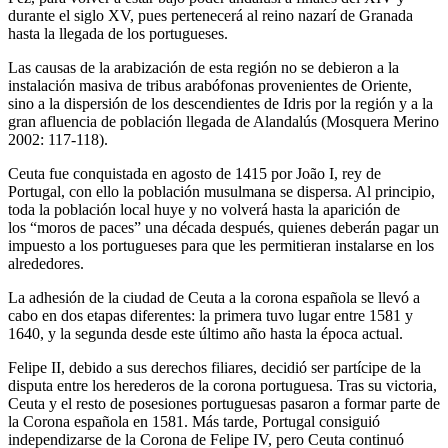
durante el siglo XV, pues pertenecerá al reino nazarí de Granada
hasta la llegada de los portugueses.
Las causas de la arabización de esta región no se debieron a la
instalación masiva de tribus arabófonas provenientes de Oriente,
sino a la dispersión de los descendientes de Idris por la región y a la
gran afluencia de población llegada de Alandalús (Mosquera Merino
2002: 117-118).
Ceuta fue conquistada en agosto de 1415 por João I, rey de
Portugal, con ello la población musulmana se dispersa. Al principio,
toda la población local huye y no volverá hasta la aparición de
los “moros de paces” una década después, quienes deberán pagar un
impuesto a los portugueses para que les permitieran instalarse en los
alrededores.
La adhesión de la ciudad de Ceuta a la corona española se llevó a
cabo en dos etapas diferentes: la primera tuvo lugar entre 1581 y
1640, y la segunda desde este último año hasta la época actual.
Felipe II, debido a sus derechos filiares, decidió ser partícipe de la
disputa entre los herederos de la corona portuguesa. Tras su victoria,
Ceuta y el resto de posesiones portuguesas pasaron a formar parte de
la Corona española en 1581. Más tarde, Portugal consiguió
independizarse de la Corona de Felipe IV, pero Ceuta continuó