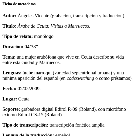
Ficha de metadatos
Autor:
Ángeles Vicente (grabación, transcripción y traducción).
Título:
Árabe de Ceuta: Visitas a Marruecos.
Tipo de relato:
monólogo.
Duración:
04’38”.
Tema:
una mujer arabófona que vive en Ceuta describe su vida
entre esta ciudad y Marruecos.
Lenguas:
árabe marroquí (variedad septentrional urbana) y una
mínima aparición del español (en
codeswitching
o como préstamos).
Fecha:
05/02/2009.
Lugar:
Ceuta.
Soporte:
grabadora digital Edirol R-09 (Roland), con micrófono
externo Edirol CS-15 (Roland).
Tipo de transcripción:
transcripción fonética amplia
.
Lengua de la traducción:
español.