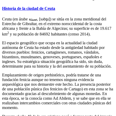
Historia de la ciudad de Ceuta
Ceuta (en árabe سبتة, [səbţa]) se sitúa en la zona meridional del
Estrecho de Gibraltar, en el extremo noroccidental de la costa
africana y frente a la Bahía de Algeciras; su superficie es de 19.617
2
km
y su población de 84692 habitantes (censo 2014).
El espacio geográfico que ocupa en la actualidad la ciudad
autónoma de Ceuta ha estado desde la antigüedad habitado por
diversos pueblos: fenicios, cartagineses, romanos, vándalos,
bizantinos, musulmanes, genoveses, portugueses, españoles e
ingleses. Su estratégica situación geográfica ha sido, sin duda,
determinante para su historia y la del asentamiento de su población.
Emplazamiento de origen prehistórico, podría tratarse de una
fundación fenicia aunque no tenemos ninguna evidencia
arqueológica que nos demuestre este hecho. La presencia posterior
de una población púnica (los fenicios de Cartago) en esta zona se ha
documentado gracias al descubrimiento de algunas monedas. En
esta época, se la conocía como Ad Abilem, y se sabe que en ella se
realizaban intercambios comerciales con otras ciudades púnicas del
momento.